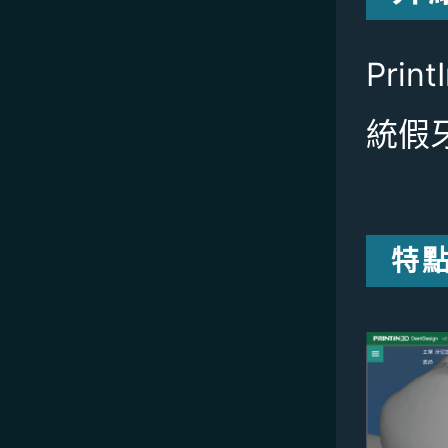
Pri
統假
特點