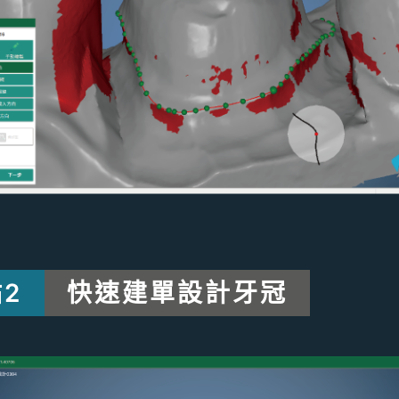
2
快速建單設計牙冠